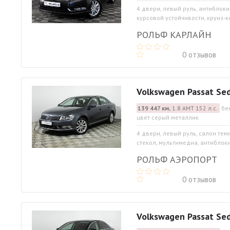
4 двери, левый руль, антиблок
курсовой устойчивости, круиз-ко
РОЛЬФ КАРЛАЙН
0 отзывов
Volkswagen Passat Se
139 447 км,
1.8 АМТ 152 л.с.
бе
цвет серый металлик
4 двери, левый руль, салон те
стекол, мультимедиа, антиблок
РОЛЬФ АЭРОПОРТ
0 отзывов
Volkswagen Passat Se