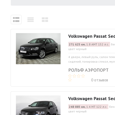
Volkswagen Passat Se
271 625 км,
1.8 АМТ 152 л.с.
бе
цвет черный
4 двери, левый руль, салон тем
сидений, тонировка стекол, мул
РОЛЬФ АЭРОПОРТ
0 отзывов
Volkswagen Passat Se
248 885 км,
1.4 МТ 122 л.с.
бен
цвет черный