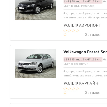
146 978 км,
1.8 АМТ 152 л.с.
бе
цвет черный металлик
4 двери, левый руль, салон тем
мультимедиа, антиблокировочна
РОЛЬФ АЭРОПОРТ
0 отзывов
Volkswagen Passat Se
123 545 км,
1.8 АМТ 152 л.с.
бе
цвет серебристый
4 двери, левый руль, салон тем
антиблокировочная система, ан
РОЛЬФ КАРЛАЙН
0 отзывов