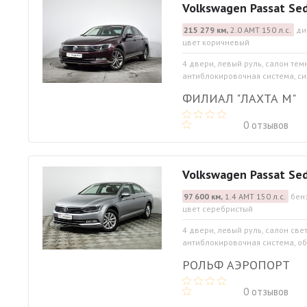
Volkswagen Passat Se
215 279 км,
2.0 АМТ 150 л.с.
ди
цвет коричневый
4 двери, левый руль, салон тем
антиблокировочная система, сис
ФИЛИАЛ "ЛАХТА М"
0 отзывов
Volkswagen Passat Se
97 600 км,
1.4 АМТ 150 л.с.
бен
цвет серебристый
4 двери, левый руль, салон све
антиблокировочная система, об
РОЛЬФ АЭРОПОРТ
0 отзывов