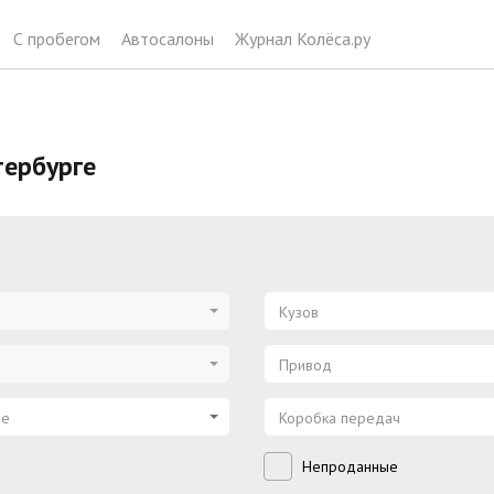
С пробегом
Автосалоны
Журнал Колёса.ру
тербурге
Кузов
Привод
ие
Коробка передач
Непроданные