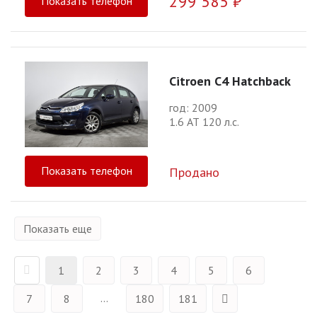
299 585 ₽
Показать телефон
Citroen C4 Hatchback
год: 2009
1.6 АТ 120 л.с.
Показать телефон
Продано
Показать еще
1
2
3
4
5
6
...
7
8
180
181