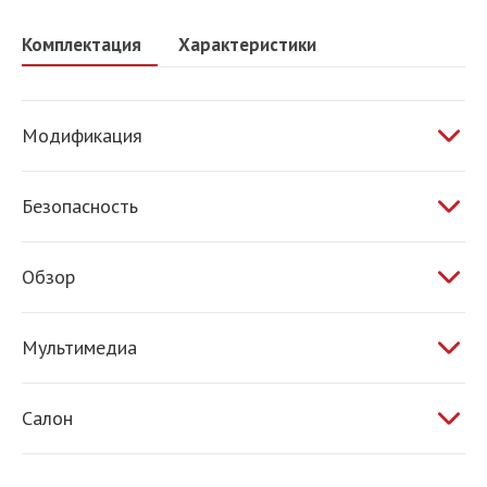
Комплектация
Характеристики
Модификация
1.5 AT 150 л.с.
Безопасность
ABS
Обзор
ESP
Обогрев зеркал
Антипробуксовочная система
Мультимедиа
Штатная аудиоподготовка
Салон
Обогрев сидений